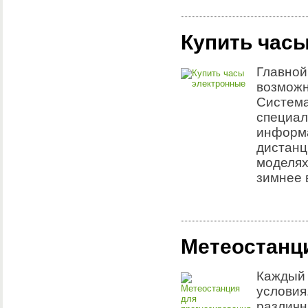
Купить час
Главной
возможн
Система
специал
информа
дистанц
моделях
зимнее 
Метеостанц
Каждый 
условия
различн