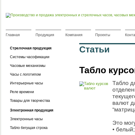
Главная
Продукция
Компания
Проекты
Конт
Статьи
Стрелочная продукция
Системы часофикации
Часовые механизмы
Табло курсо
Часы с логотипом
Табло д
Интерьерные часы
отделен
Реле времени
текущег
Товары для творчества
валют д
“матриц
Электронная продукция
Электронные часы
Это мог
Табло бегущая строка
• белый;