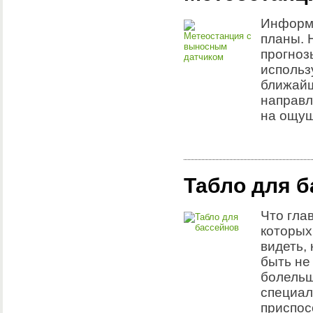
Информа
планы. 
прогноз
использ
ближайш
направл
на ощущ
Табло для б
Что глав
которых
видеть,
быть не
болельщ
специал
приспос