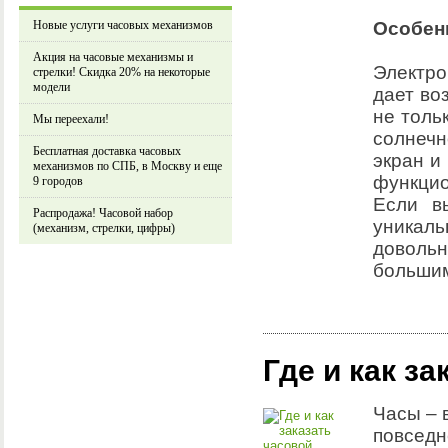
Новые услуги часовых механизмов
Особен
Акция на часовые механизмы и
Электр
стрелки! Скидка 20% на некоторые
модели
дает во
не толь
Мы переехали!
солнечн
Бесплатная доставка часовых
экран и
механизмов по СПБ, в Москву и еще
функцио
9 городов
Если в
Распродажа! Часовой набор
уникаль
(механизм, стрелки, цифры)
доволь
большим
Где и как з
Часы – 
повседн