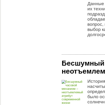
Данные 
их техн
подразд
обладае
вопрос,
выбор к
долгоср
Бесшумный 
неотъемлем
История
насчиты
определ
было ос
солнечн