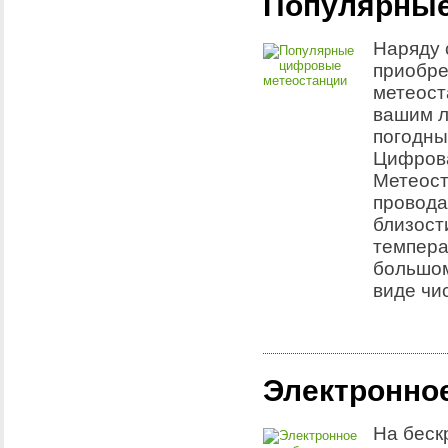
Популярные
Наряду 
приобре
метеост
вашим л
погодны
Цифрова
Метеост
провода
близост
темпера
большом
виде чи
Электронное
На беск