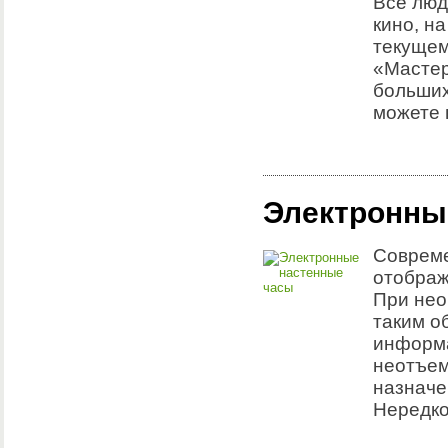
Все люд
кино, на
текущем
«Мастер
больших
можете 
Электронны
Совреме
отображ
При нео
таким о
информа
неотъем
назначе
Нередко