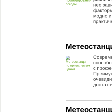
нее зав
факторы
модно и
практич
Метеостанц
Совреме
способн
с профе
Преимущ
очевидн
достато
Метеостанц