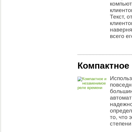
компьют
клиенто
Текст, 
клиенто
наверня
всего е
Компактное
Использ
повседн
большин
автомат
надежно
определ
то, что
степени